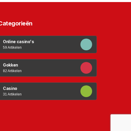
Categorieën
Online casino's
59 Artikelen
Gokken
82 Artikelen
Casino
31 Artikelen