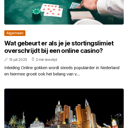
Algemeen
Wat gebeurt er als je je stortingslimiet
overschrijdt bij een online casino?
15 juli 2025
2 min leestijd
Inleiding Online gokken wordt steeds populairder in Nederland
en hiermee groeit ook het belang van v...