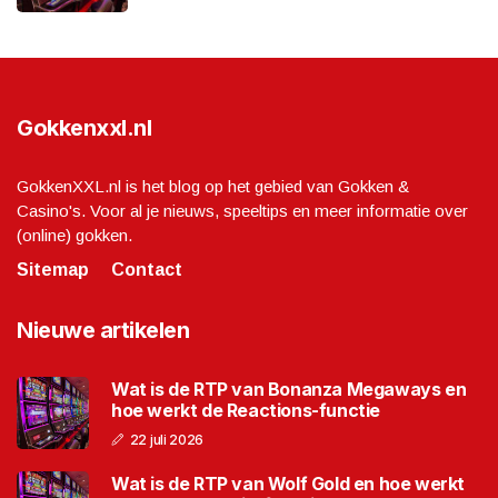
Gokkenxxl.nl
GokkenXXL.nl is het blog op het gebied van Gokken &
Casino's. Voor al je nieuws, speeltips en meer informatie over
(online) gokken.
Sitemap
Contact
Nieuwe artikelen
Wat is de RTP van Bonanza Megaways en
hoe werkt de Reactions-functie
22 juli 2026
Wat is de RTP van Wolf Gold en hoe werkt