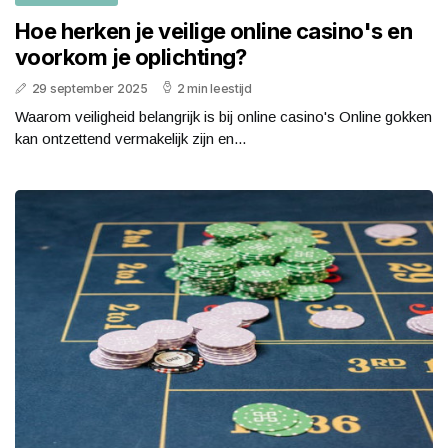
Hoe herken je veilige online casino's en
voorkom je oplichting?
29 september 2025
2 min leestijd
Waarom veiligheid belangrijk is bij online casino's Online gokken
kan ontzettend vermakelijk zijn en...