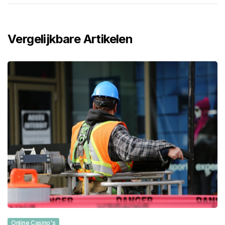
Vergelijkbare Artikelen
Online Casino's