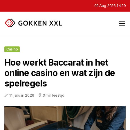
09 Aug 2026 14:29
Casino
Hoe werkt Baccarat in het
online casino en wat zijn de
spelregels
14 januari 2026
3 min leestijd