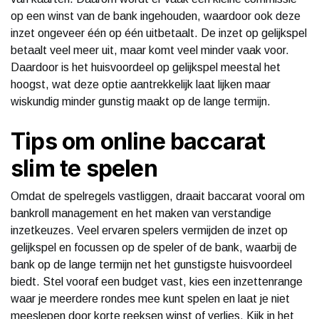
op een winst van de bank ingehouden, waardoor ook deze
inzet ongeveer één op één uitbetaalt. De inzet op gelijkspel
betaalt veel meer uit, maar komt veel minder vaak voor.
Daardoor is het huisvoordeel op gelijkspel meestal het
hoogst, wat deze optie aantrekkelijk laat lijken maar
wiskundig minder gunstig maakt op de lange termijn.
Tips om online baccarat
slim te spelen
Omdat de spelregels vastliggen, draait baccarat vooral om
bankroll management en het maken van verstandige
inzetkeuzes. Veel ervaren spelers vermijden de inzet op
gelijkspel en focussen op de speler of de bank, waarbij de
bank op de lange termijn net het gunstigste huisvoordeel
biedt. Stel vooraf een budget vast, kies een inzettenrange
waar je meerdere rondes mee kunt spelen en laat je niet
meeslepen door korte reeksen winst of verlies. Kijk in het