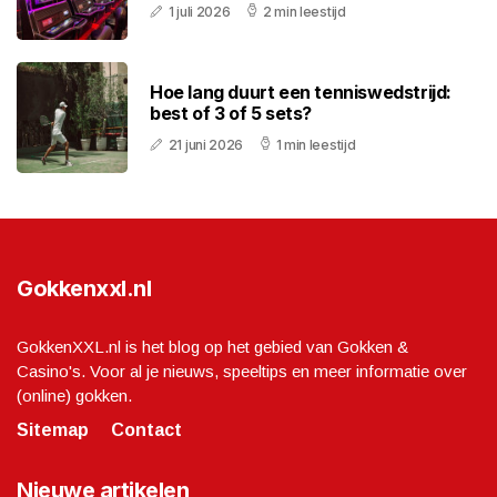
1 juli 2026
2 min leestijd
Hoe lang duurt een tenniswedstrijd:
best of 3 of 5 sets?
21 juni 2026
1 min leestijd
Gokkenxxl.nl
GokkenXXL.nl is het blog op het gebied van Gokken &
Casino's. Voor al je nieuws, speeltips en meer informatie over
(online) gokken.
Sitemap
Contact
Nieuwe artikelen