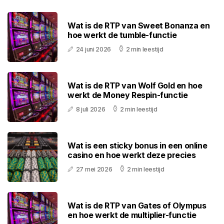
Wat is de RTP van Sweet Bonanza en
hoe werkt de tumble-functie
24 juni 2026
2 min leestijd
Wat is de RTP van Wolf Gold en hoe
werkt de Money Respin-functie
8 juli 2026
2 min leestijd
Wat is een sticky bonus in een online
casino en hoe werkt deze precies
27 mei 2026
2 min leestijd
Wat is de RTP van Gates of Olympus
en hoe werkt de multiplier-functie