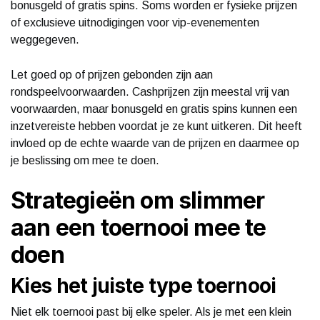
bonusgeld of gratis spins. Soms worden er fysieke prijzen
of exclusieve uitnodigingen voor vip-evenementen
weggegeven.
Let goed op of prijzen gebonden zijn aan
rondspeelvoorwaarden. Cashprijzen zijn meestal vrij van
voorwaarden, maar bonusgeld en gratis spins kunnen een
inzetvereiste hebben voordat je ze kunt uitkeren. Dit heeft
invloed op de echte waarde van de prijzen en daarmee op
je beslissing om mee te doen.
Strategieën om slimmer
aan een toernooi mee te
doen
Kies het juiste type toernooi
Niet elk toernooi past bij elke speler. Als je met een klein