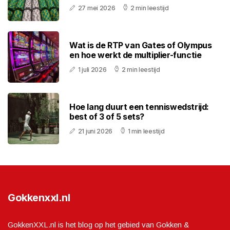
27 mei 2026
2 min leestijd
Wat is de RTP van Gates of Olympus
en hoe werkt de multiplier-functie
1 juli 2026
2 min leestijd
Hoe lang duurt een tenniswedstrijd:
best of 3 of 5 sets?
21 juni 2026
1 min leestijd
Gokkenxxl.nl
GokkenXXL.nl is het blog op het gebied van Gokken &