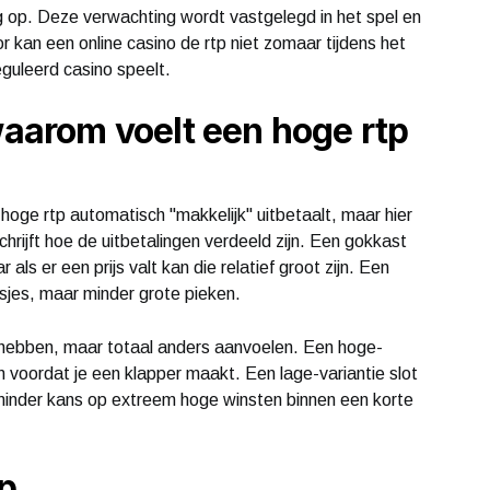
g op. Deze verwachting wordt vastgelegd in het spel en
 kan een online casino de rtp niet zomaar tijdens het
eguleerd casino speelt.
waarom voelt een hoge rtp
oge rtp automatisch "makkelijk" uitbetaalt, maar hier
hrijft hoe de uitbetalingen verdeeld zijn. Een gokkast
als er een prijs valt kan die relatief groot zijn. Een
jsjes, maar minder grote pieken.
 hebben, maar totaal anders aanvoelen. Een hoge-
n voordat je een klapper maakt. Een lage-variantie slot
 minder kans op extreem hoge winsten binnen een korte
p