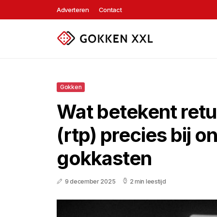
Adverteren
Contact
Gokken
Wat betekent retu
(rtp) precies bij on
gokkasten
9 december 2025
2 min leestijd