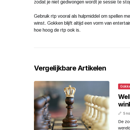
zodat je niet gedwongen wordt je sessie te st
Gebruik rtp vooral als hulpmiddel om spellen met
winst. Gokken blijft altijd een vorm van entertai
hoe hoog de rtp ook is.
Vergelijkbare Artikelen
Gokk
Wel
win
5 n
De zoe
wereld