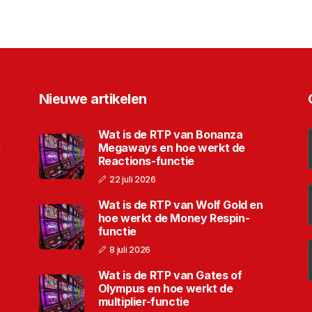
Nieuwe artikelen
Wat is de RTP van Bonanza
n
Megaways en hoe werkt de
Reactions-functie
22 juli 2026
Wat is de RTP van Wolf Gold en
hoe werkt de Money Respin-
functie
8 juli 2026
Wat is de RTP van Gates of
Olympus en hoe werkt de
multiplier-functie