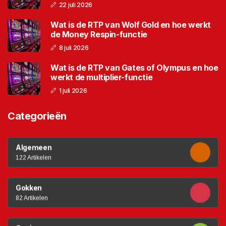
22 juli 2026
Wat is de RTP van Wolf Gold en hoe werkt
de Money Respin-functie
8 juli 2026
Wat is de RTP van Gates of Olympus en hoe
werkt de multiplier-functie
1 juli 2026
Categorieën
Algemeen
122 Artikelen
Gokken
82 Artikelen