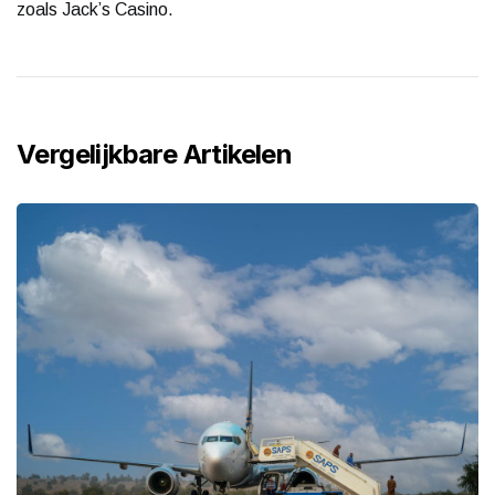
zoals Jack’s Casino.
Vergelijkbare Artikelen