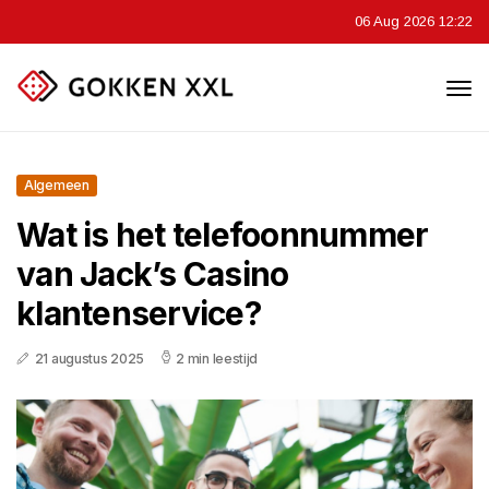
06 Aug 2026 12:22
Algemeen
Wat is het telefoonnummer
van Jack’s Casino
klantenservice?
21 augustus 2025
2 min leestijd