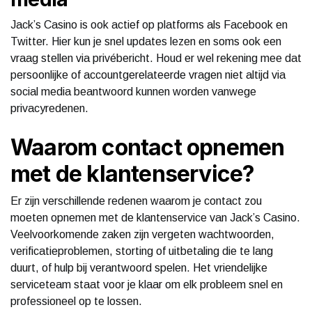
Jack’s Casino is ook actief op platforms als Facebook en
Twitter. Hier kun je snel updates lezen en soms ook een
vraag stellen via privébericht. Houd er wel rekening mee dat
persoonlijke of accountgerelateerde vragen niet altijd via
social media beantwoord kunnen worden vanwege
privacyredenen.
Waarom contact opnemen
met de klantenservice?
Er zijn verschillende redenen waarom je contact zou
moeten opnemen met de klantenservice van Jack’s Casino.
Veelvoorkomende zaken zijn vergeten wachtwoorden,
verificatieproblemen, storting of uitbetaling die te lang
duurt, of hulp bij verantwoord spelen. Het vriendelijke
serviceteam staat voor je klaar om elk probleem snel en
professioneel op te lossen.