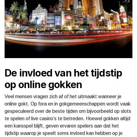
De invloed van het tijdstip
op online gokken
Veel mensen vragen zich af of het uitmaakt wanneer je
online gokt. Op fora en in gokgemeenschappen wordt vaak
gespeculeerd over de beste tijden om bijvoorbeeld op slots
te spelen of live casino’s te betreden. Hoewel gokken altijd
een kansspel blijft, geven ervaren spelers aan dat het
tijdstip waarop je speelt soms invloed kan hebben op je