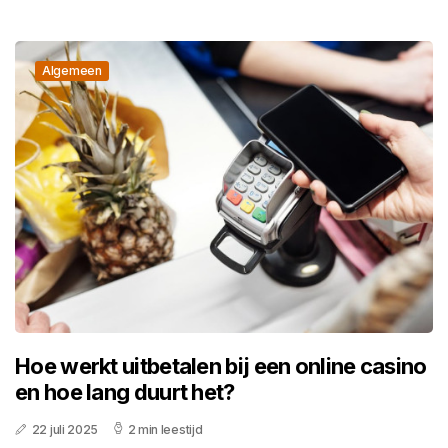
Algemeen
Hoe werkt uitbetalen bij een online casino
en hoe lang duurt het?
22 juli 2025
2 min leestijd