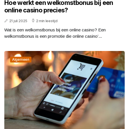
Hoe werkt een welkomstbonus bij een
online casino precies?
21 juli 2025
2 min leestijd
Wat is een welkomstbonus bij een online casino? Een
welkomstbonus is een promotie die online casino’...
Algemeen