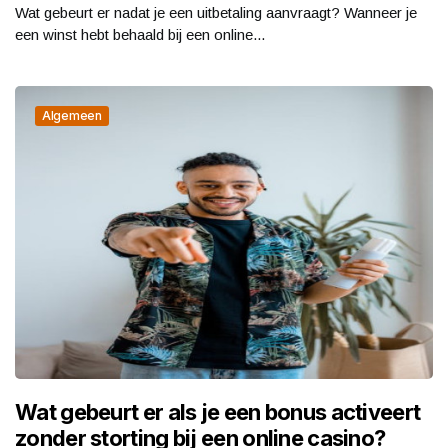
Wat gebeurt er nadat je een uitbetaling aanvraagt? Wanneer je
een winst hebt behaald bij een online...
Algemeen
Wat gebeurt er als je een bonus activeert
zonder storting bij een online casino?