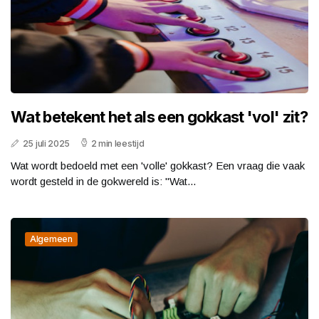
Wat betekent het als een gokkast 'vol' zit?
25 juli 2025
2 min leestijd
Wat wordt bedoeld met een 'volle' gokkast? Een vraag die vaak
wordt gesteld in de gokwereld is: "Wat...
Algemeen