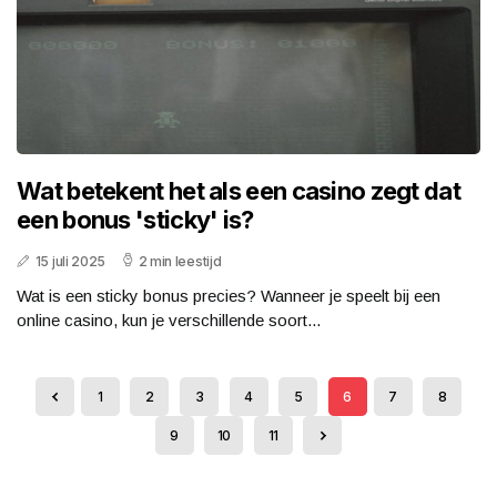
Wat betekent het als een casino zegt dat
een bonus 'sticky' is?
15 juli 2025
2 min leestijd
Wat is een sticky bonus precies? Wanneer je speelt bij een
online casino, kun je verschillende soort...
1
2
3
4
5
6
7
8
9
10
11