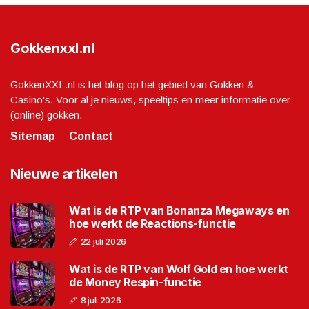
Gokkenxxl.nl
GokkenXXL.nl is het blog op het gebied van Gokken &
Casino's. Voor al je nieuws, speeltips en meer informatie over
(online) gokken.
Sitemap
Contact
Nieuwe artikelen
Wat is de RTP van Bonanza Megaways en
hoe werkt de Reactions-functie
22 juli 2026
Wat is de RTP van Wolf Gold en hoe werkt
de Money Respin-functie
8 juli 2026