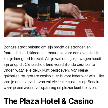
Bonaire staat bekend om zijn prachtige stranden en
fantastische duiklocaties, maar ook voor een avondje uit
kun je hier goed terecht. Als je van een gokje wagen houdt,
zijn er op dit Caribische eiland verschillende casino's te
vinden waar je je geluk kunt beproeven. Van kleine
gokhallen tot grotere casino's, er is voor ieder wat wils. Hier
vind je een overzicht van enkele leuke casino's op Bonaire
waar je een avond vol spanning en plezier kunt beleven.
The Plaza Hotel & Casino