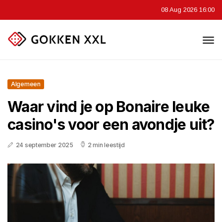
08 Aug 2026 16:00
Algemeen
Waar vind je op Bonaire leuke
casino's voor een avondje uit?
24 september 2025
2 min leestijd